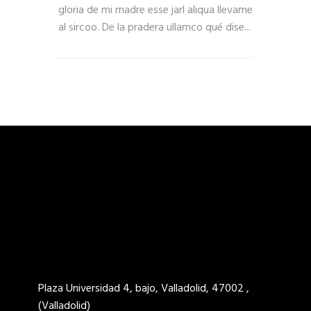
gloria de mi madre esse jarl aliqua llevame
al sircoo. De la pradera ullamco qué dise...
Plaza Universidad 4, bajo, Valladolid, 47002 ,
(Valladolid)