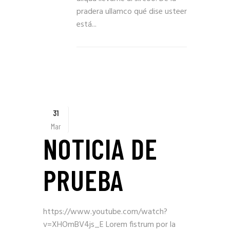
pradera ullamco qué dise usteer
está...
31
Mar
NOTICIA DE
PRUEBA
https://www.youtube.com/watch?
v=XHOmBV4js_E Lorem fistrum por la