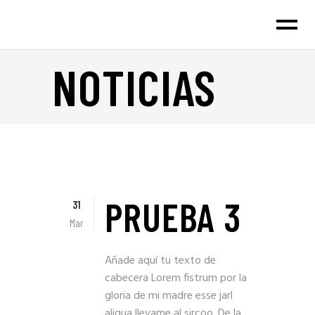
NOTICIAS
PRUEBA 3
31
Mar
Añade aquí tu texto de
cabecera Lorem fistrum por la
gloria de mi madre esse jarl
aliqua llevame al sircoo. De la